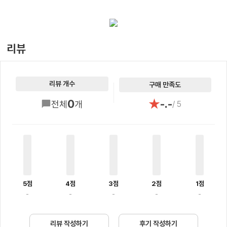
리뷰
리뷰 개수
구매 만족도
★
0
-.-
전체
개
/ 5
5점
4점
3점
2점
1점
-
-
-
-
-
리뷰 작성하기
후기 작성하기