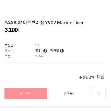
YAAA 야 아트브러쉬 Y902 Marble Liner
3,100
원
적립금
1%
배송비
(조건)
지역별
브랜드
YAAA
0
원
총 상품 금액
즉시구매
장바구니
찜