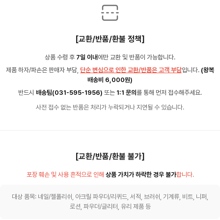
[교환/반품/환불 정책]
상품 수령 후
7일 이내
에만 교환 및 반품이 가능합니다.
제품 하자/파손은 판매자 부담,
단순 변심으로 인한 교환/반품은 고객 부담
입니다.
(왕복
배송비 6,000원)
반드시
배송팀(031-595-1956)
또는
1:1 문의
를 통해 먼저 접수해주세요.
사전 접수 없는 반품은 처리가 누락되거나 지연될 수 있습니다.
[교환/반품/환불 불가]
포장 훼손 및 사용 흔적으로 인해
상품 가치가 하락한 경우 불가
합니다.
대상 품목: 네일/젤폴리쉬, 아크릴 파우더/리퀴드, 서적, 브러쉬, 기계류, 비트, 니퍼,
로션, 파우더/글리터, 유리 제품 등