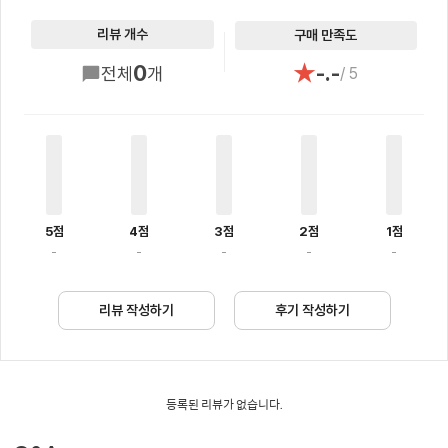
리뷰 개수
구매 만족도
★
0
-.-
전체
개
/ 5
5점
4점
3점
2점
1점
-
-
-
-
-
리뷰 작성하기
후기 작성하기
등록된 리뷰가 없습니다.