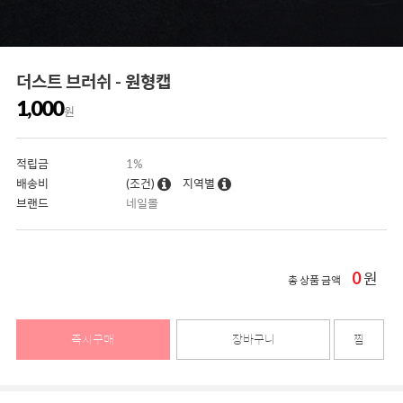
더스트 브러쉬 - 원형캡
1,000
원
적립금
1%
배송비
(조건)
지역별
브랜드
네일몰
0
원
총 상품 금액
즉시구매
장바구니
찜