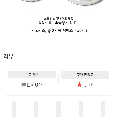
리뷰
리뷰 개수
구매 만족도
★
0
-.-
전체
개
/ 5