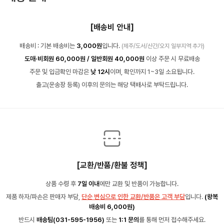
[배송비 안내]
배송비 : 기본 배송비는
3,000원
입니다.
(제주/도서/산간/오지 일부지역 추가)
도매·비회원 60,000원 / 일반회원 40,000원
이상 주문 시 무료배송
주문 및 입금확인 마감은
낮 12시
이며, 확인까지 1~3일 소요됩니다.
출고(운송장 등록) 이후의 문의는 해당 택배사로 부탁드립니다.
[교환/반품/환불 정책]
상품 수령 후
7일 이내
에만 교환 및 반품이 가능합니다.
제품 하자/파손은 판매자 부담,
단순 변심으로 인한 교환/반품은 고객 부담
입니다.
(왕복
배송비 6,000원)
반드시
배송팀(031-595-1956)
또는
1:1 문의
를 통해 먼저 접수해주세요.