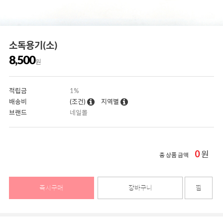
소독용기(소)
8,500
원
적립금
1%
배송비
(조건)
지역별
브랜드
네일몰
0
원
총 상품 금액
즉시구매
장바구니
찜