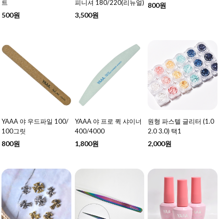
트
피니셔 180/220(리뉴얼)
800원
500원
3,500원
YAAA 야 우드파일 100/
YAAA 야 프로 퀵 샤이너
원형 파스텔 글리터 (1.0
100그릿
400/4000
2.0 3.0) 택1
800원
1,800원
2,000원