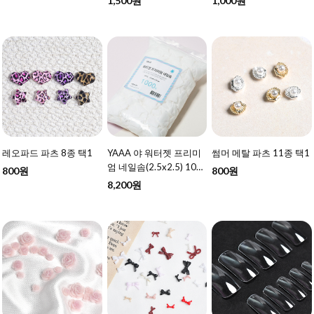
1,500원
1,000원
레오파드 파츠 8종 택1
YAAA 야 워터젯 프리미
썸머 메탈 파츠 11종 택1
엄 네일솜(2.5x2.5) 100
800원
800원
0매
8,200원