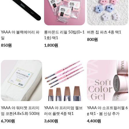
YAAA 야 블랙에머리 파
롱아몬드 리필 50팁(0~1
버튼 칩 파츠 4종 택1
일
1호) 택1
800원
850원
1,800원
YAAA 야 워터젯 프리미
YAAA 야 프리미엄 젤브
YAAA 야 소프트컬러젤 6
엄 코튼(4.8x5.8) 500매
러쉬 플랫 4종 택1
g 택1 - 봄 신상 추가
6,700원
3,600원
4,400원