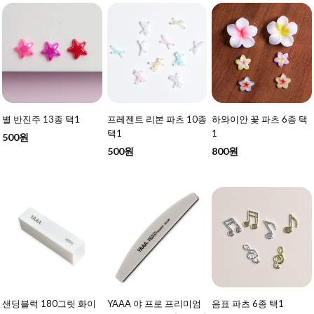
별 반진주 13종 택1
프레젠트 리본 파츠 10종
하와이안 꽃 파츠 6종 택
택1
1
500원
500원
800원
샌딩블럭 180그릿 화이
YAAA 야 프로 프리미엄
음표 파츠 6종 택1