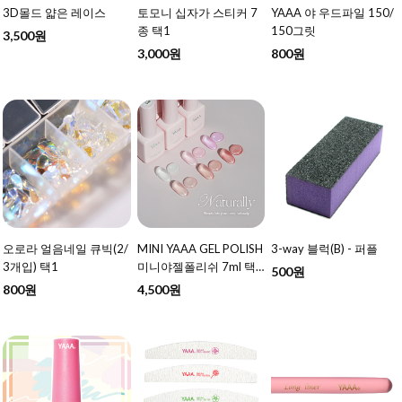
3D몰드 얇은 레이스
토모니 십자가 스티커 7
YAAA 야 우드파일 150/
종 택1
150그릿
3,500원
3,000원
800원
오로라 얼음네일 큐빅(2/
MINI YAAA GEL POLISH
3-way 블럭(B) - 퍼플
3개입) 택1
미니야젤폴리쉬 7ml 택1
500원
- 여름 신상 추가
800원
4,500원