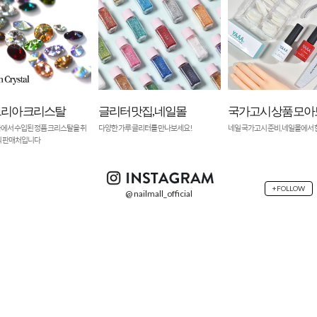
 맛집, 네일몰
국가고시 상품 모아보기
오스트리아 크리스
 글리터를 만나보세요!
네일 국가고시 준비, 네일몰에서 한번에!
오스트리아에서 수입된 정품 크
급하는 공식 판매처입니다
+FOLLOW
@ nailmall_official