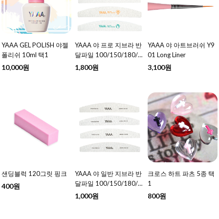
YAAA GEL POLISH 야젤
YAAA 야 프로 지브라 반
YAAA 야 아트브러쉬 Y9
폴리쉬 10ml 택1
달파일 100/150/180/2
01 Long Liner
40 택1
10,000원
1,800원
3,100원
샌딩블럭 120그릿 핑크
YAAA 야 일반 지브라 반
크로스 하트 파츠 5종 택
달파일 100/150/180/2
1
400원
40 택1
1,000원
800원