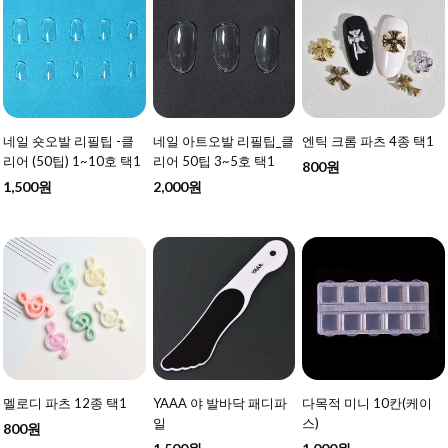
네일 숏오발 리필팁 -클
네일 아트오발 리필팁_클
엔틱 크롬 파츠 4종 택1
리어 (50팁) 1~10호 택1
리어 50팁 3~5호 택1
800원
1,500원
2,000원
멜로디 파츠 12종 택1
YAAA 야 발바닥 패디파
다목적 미니 10칸(케이
일
스)
800원