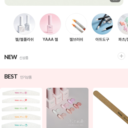
젤/젤폴리쉬
YAAA 젤
젤브러쉬
아트도구
파츠/
NEW
신상품
BEST
인기상품