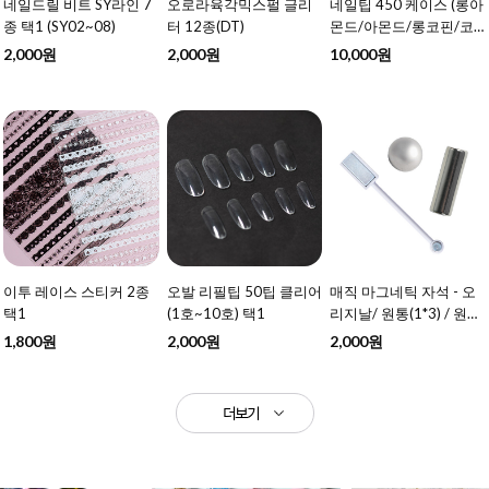
네일드릴 비트 SY라인 7
오로라육각믹스펄 글리
네일팁 450 케이스 (롱아
종 택1 (SY02~08)
터 12종(DT)
몬드/아몬드/롱코핀/코
핀) 4종 택1
2,000원
2,000원
10,000원
이투 레이스 스티커 2종
오발 리필팁 50팁 클리어
매직 마그네틱 자석 - 오
택1
(1호~10호) 택1
리지날/ 원통(1*3) / 원형
볼 택1
1,800원
2,000원
2,000원
더보기