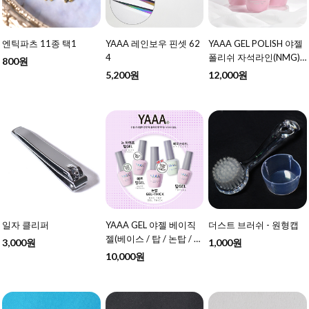
엔틱파츠 11종 택1
YAAA 레인보우 핀셋 62
YAAA GEL POLISH 야젤
4
폴리쉬 자석라인(NMG)
800원
10ml 57종 택1 - 여름 신
5,200원
12,000원
상 추가
일자 클리퍼
YAAA GEL 야젤 베이직
더스트 브러쉬 - 원형캡
젤(베이스 / 탑 / 논탑 / 매
3,000원
1,000원
트탑 / 논탑THICK ) 10ml
10,000원
택1