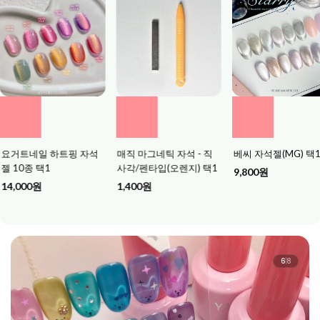
매직 마그네틱 자석 - 직
베씨 자석젤(MG) 택1
자석팁스탠드(직사각
사각/펜타입(오렌지) 택1
9,800원
7,500원
1,400원
7
8