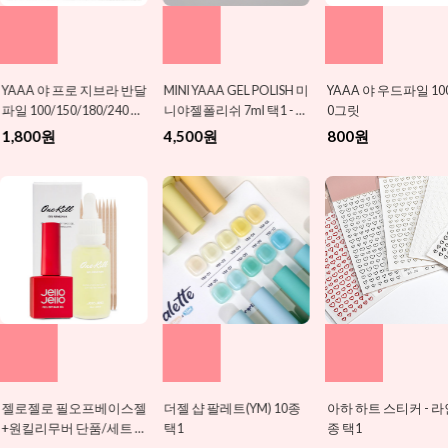
MINI YAAA GEL POLISH 미
YAAA 야 우드파일 100/10
하와이안 꽃 파츠 6종 
니야젤폴리쉬 7ml 택1 - 여
0그릿
800원
름 신상 추가
4,500원
800원
더젤 샵 팔레트(YM) 10종
아하 하트 스티커 - 라인 5
멸균거즈-소(5매)
택1
종 택1
500원