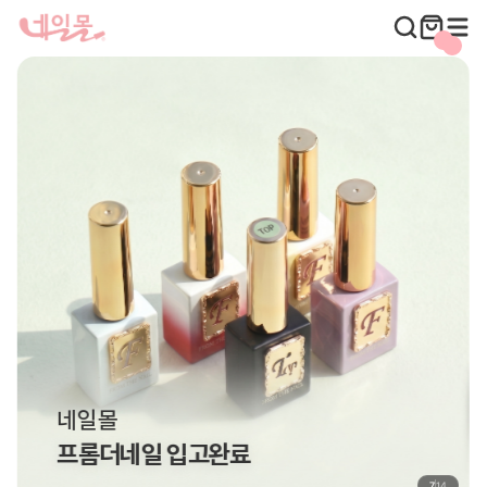
네일몰
프롬더네일 입고완료
8
14