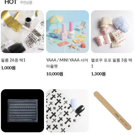
HOT
추천상품
필름 26종 택1
YAAA / MINI YAAA 서머
멜로우 포포 필름 3종 택
아울렛
1
1,000원
10,000원
1,300원