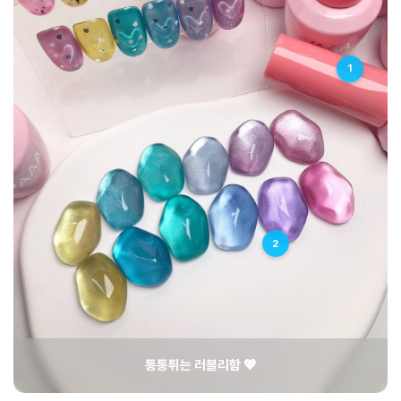
1
2
통통튀는 러블리함 💖