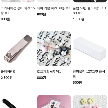
그라데이션 장미 파츠 15
타이 리본 파츠 30종 택1
풀팁 50팁 클리어(1~10
종 택1
호) 택1
800원
800원
1,500원
클리퍼(대)
로즈파츠 6종 택1
샌딩블럭 120그릿 화이
트
2,500원
800원
500원