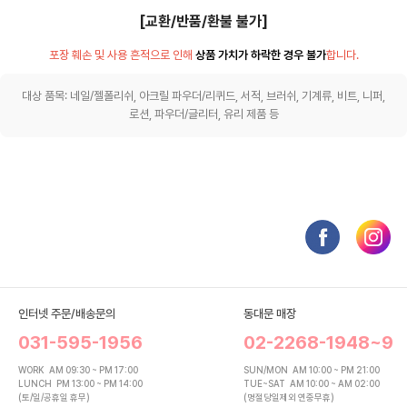
[교환/반품/환불 불가]
포장 훼손 및 사용 흔적으로 인해
상품 가치가 하락한 경우 불가
합니다.
대상 품목: 네일/젤폴리쉬, 아크릴 파우더/리퀴드, 서적, 브러쉬, 기계류, 비트, 니퍼,
로션, 파우더/글리터, 유리 제품 등
인터넷 주문/배송문의
동대문 매장
031-595-1956
02-2268-1948~9
WORK
AM 09:30 ~ PM 17:00
SUN/MON
AM 10:00 ~ PM 21:00
LUNCH
PM 13:00 ~ PM 14:00
TUE~SAT
AM 10:00 ~ AM 02:00
(토/일/공휴일 휴무)
(명절당일제외 연중무휴)