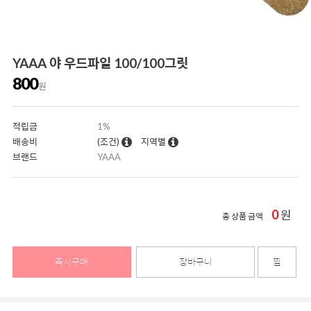
YAAA 야 우드파일 100/100그릿
800
원
적립금
1%
배송비
(조건)
지역별
브랜드
YAAA
0
원
총 상품 금액
즉시구매
장바구니
찜