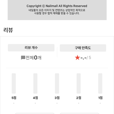
리뷰
리뷰 개수
구매 만족도
★
0
-.-
전체
개
/ 5
5점
4점
3점
2점
1점
-
-
-
-
-