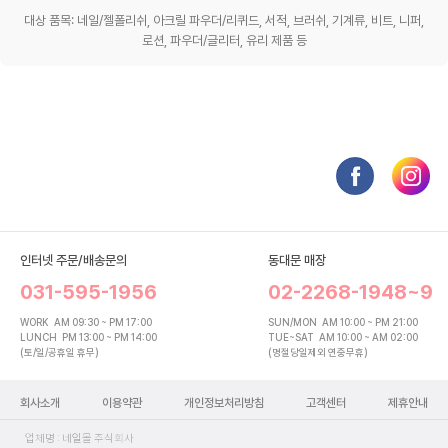
대상 품목: 네일/젤폴리쉬, 아크릴 파우더/리퀴드, 서적, 브러쉬, 기계류, 비트, 니퍼,
로션, 파우더/글리터, 유리 제품 등
인터넷 주문/배송문의
동대문 매장
031-595-1956
02-2268-1948~9
WORK
AM 09:30 ~ PM 17:00
SUN/MON
AM 10:00 ~ PM 21:00
LUNCH
PM 13:00 ~ PM 14:00
TUE~SAT
AM 10:00 ~ AM 02:00
(토/일/공휴일 휴무)
(명절당일제외 연중무휴)
회사소개
이용약관
개인정보처리방침
고객센터
제휴안내
업체명 : 네일몰 주식회사