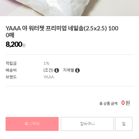
YAAA 야 워터젯 프리미엄 네일솜(2.5x2.5) 100
0매
8,200
원
적립금
1%
배송비
(조건)
지역별
브랜드
YAAA
0
원
총 상품 금액
즉시구매
장바구니
찜