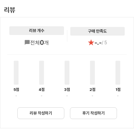
리뷰
리뷰 개수
구매 만족도
★
0
-.-
전체
개
/ 5
5점
4점
3점
2점
1점
-
-
-
-
-
리뷰 작성하기
후기 작성하기