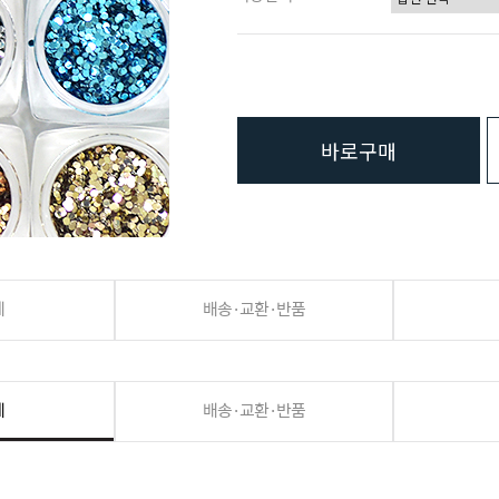
바로구매
세
배송·교환·반품
세
배송·교환·반품