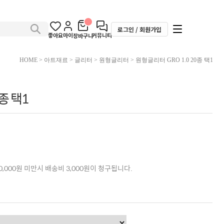
로그인 / 회원가입
좋아요
마이
커뮤니티
장바구니
HOME
>
아트재료
>
글리터
>
원형글리터
> 원형글리터 GRO 1.0 20종 택1
종 택1
,000원 미만시 배송비 3,000원이 청구됩니다.