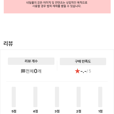
리뷰
리뷰 개수
구매 만족도
★
0
-.-
전체
개
/ 5
5점
4점
3점
2점
1점