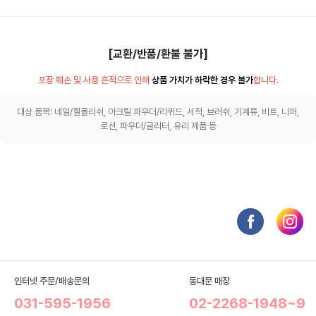
[교환/반품/환불 불가]
포장 훼손 및 사용 흔적으로 인해
상품 가치가 하락한 경우 불가
합니다.
대상 품목: 네일/젤폴리쉬, 아크릴 파우더/리퀴드, 서적, 브러쉬, 기계류, 비트, 니퍼,
로션, 파우더/글리터, 유리 제품 등
인터넷 주문/배송문의
동대문 매장
031-595-1956
02-2268-1948~9