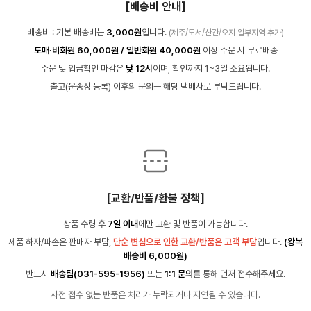
[배송비 안내]
배송비 : 기본 배송비는
3,000원
입니다.
(제주/도서/산간/오지 일부지역 추가)
도매·비회원 60,000원 / 일반회원 40,000원
이상 주문 시 무료배송
주문 및 입금확인 마감은
낮 12시
이며, 확인까지 1~3일 소요됩니다.
출고(운송장 등록) 이후의 문의는 해당 택배사로 부탁드립니다.
[교환/반품/환불 정책]
상품 수령 후
7일 이내
에만 교환 및 반품이 가능합니다.
제품 하자/파손은 판매자 부담,
단순 변심으로 인한 교환/반품은 고객 부담
입니다.
(왕복
배송비 6,000원)
반드시
배송팀(031-595-1956)
또는
1:1 문의
를 통해 먼저 접수해주세요.
사전 접수 없는 반품은 처리가 누락되거나 지연될 수 있습니다.