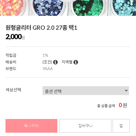
원형글리터 GRO 2.0 27종 택1
2,000
원
적립금
1%
배송비
(조건)
지역별
브랜드
YAAA
색상선택
0
원
총 상품 금액
즉시구매
장바구니
찜