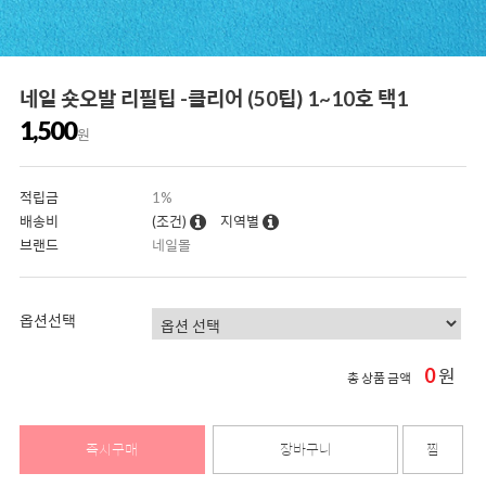
네일 숏오발 리필팁 -클리어 (50팁) 1~10호 택1
1,500
원
적립금
1%
배송비
(조건)
지역별
브랜드
네일몰
옵션선택
0
원
총 상품 금액
즉시구매
장바구니
찜