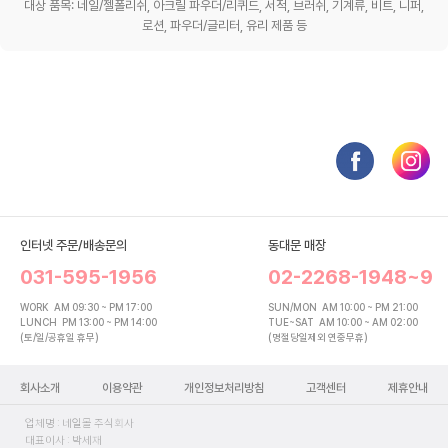
대상 품목: 네일/젤폴리쉬, 아크릴 파우더/리퀴드, 서적, 브러쉬, 기계류, 비트, 니퍼,
로션, 파우더/글리터, 유리 제품 등
인터넷 주문/배송문의
동대문 매장
031-595-1956
02-2268-1948~9
WORK
AM 09:30 ~ PM 17:00
SUN/MON
AM 10:00 ~ PM 21:00
LUNCH
PM 13:00 ~ PM 14:00
TUE~SAT
AM 10:00 ~ AM 02:00
(토/일/공휴일 휴무)
(명절당일제외 연중무휴)
회사소개
이용약관
개인정보처리방침
고객센터
제휴안내
업체명 : 네일몰 주식회사
대표이사 : 박세재