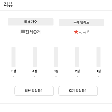
리뷰
리뷰 개수
구매 만족도
★
0
-.-
전체
개
/ 5
5점
4점
3점
2점
1점
-
-
-
-
-
리뷰 작성하기
후기 작성하기