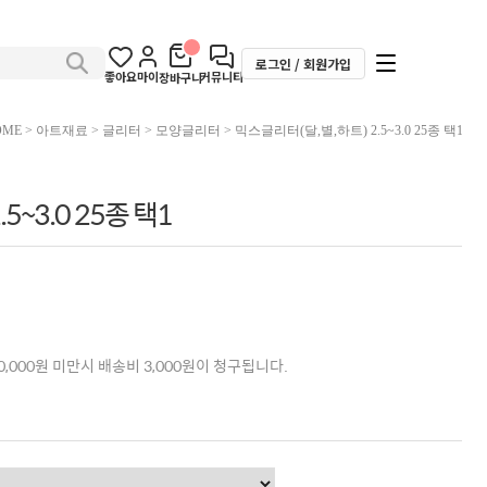
로그인 / 회원가입
좋아요
마이
커뮤니티
장바구니
OME
>
아트재료
>
글리터
>
모양글리터
> 믹스글리터(달,별,하트) 2.5~3.0 25종 택1
5~3.0 25종 택1
,000원 미만시 배송비 3,000원이 청구됩니다.