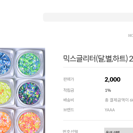
H
믹스글리터(달,별,하트) 2.
2,000
판매가
적립금
1%
배송비
총 결제금액이 60
브랜드
YAAA
번호선택