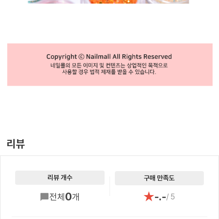
리뷰
리뷰 개수
구매 만족도
★
0
-.-
전체
개
/ 5