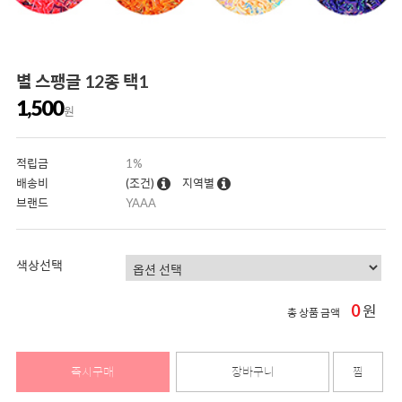
별 스팽글 12종 택1
1,500
원
적립금
1%
배송비
(조건)
지역별
브랜드
YAAA
색상선택
0
원
총 상품 금액
즉시구매
장바구니
찜