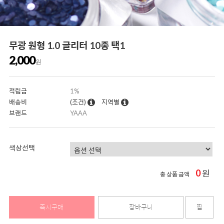
무광 원형 1.0 글리터 10종 택1
2,000
원
적립금
1%
배송비
(조건)
지역별
브랜드
YAAA
색상선택
0
원
총 상품 금액
즉시구매
장바구니
찜