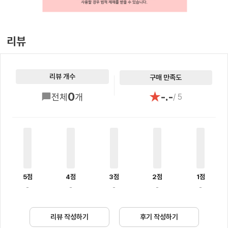
리뷰
리뷰 개수
구매 만족도
★
0
-.-
전체
개
/ 5
5점
4점
3점
2점
1점
-
-
-
-
-
리뷰 작성하기
후기 작성하기