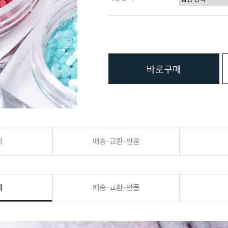
바로구매
세
배송·교환·반품
세
배송·교환·반품