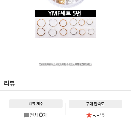
리뷰
리뷰 개수
구매 만족도
★
0
-.-
전체
개
/ 5