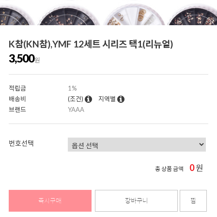
K참(KN참),YMF 12세트 시리즈 택1(리뉴얼)
3,500
원
적립금
1%
배송비
(조건)
지역별
브랜드
YAAA
번호선택
0
원
총 상품 금액
즉시구매
장바구니
찜