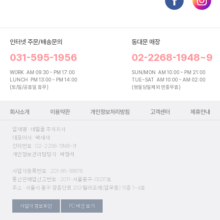
인터넷 주문/배송문의
동대문 매장
031-595-1956
02-2268-1948~9
WORK
AM 09:30 ~ PM 17:00
SUN/MON
AM 10:00 ~ PM 21:00
LUNCH
PM 13:00 ~ PM 14:00
TUE~SAT
AM 10:00 ~ AM 02:00
(토/일/공휴일 휴무)
(명절당일제외 연중무휴)
회사소개
이용약관
개인정보처리방침
고객센터
제휴안내
업체명 : 네일몰 주식회사
대표이사 : 박세재
전화번호 : 02-2268-1948~9
개인정보관리담당자 : 박형석
사업자등록번호 : 201-86-18878
통신판매업신고번호 : 2011-서울중구-0037호
주소 : 서울시 중구 장충단로 263 밀리오레(업무동) 16층 1~4호
사업자 정보확인
PC 버전 보기