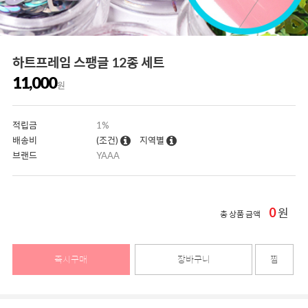
하트프레임 스팽글 12종 세트
11,000
원
적립금
1%
배송비
(조건)
지역별
브랜드
YAAA
0
원
총 상품 금액
즉시구매
장바구니
찜