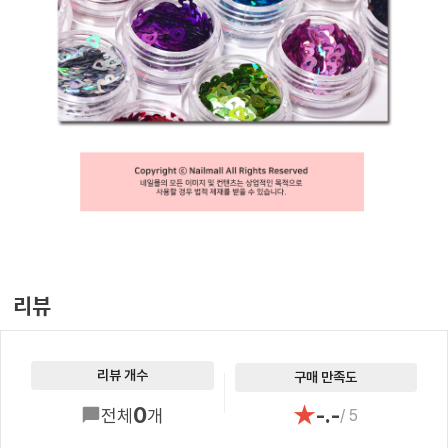
리뷰
리뷰 개수
구매 만족도
★
0
-.-
전체
개
/ 5