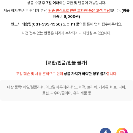
상품 수령 후
7일 이내
에만 교환 및 반품이 가능합니다.
제품 하자/파손은 판매자 부담,
단순 변심으로 인한 교환/반품은 고객 부담
입니다.
(왕복
배송비 6,000원)
반드시
배송팀(031-595-1956)
또는
1:1 문의
를 통해 먼저 접수해주세요.
사전 접수 없는 반품은 처리가 누락되거나 지연될 수 있습니다.
[교환/반품/환불 불가]
포장 훼손 및 사용 흔적으로 인해
상품 가치가 하락한 경우 불가
합니다.
대상 품목: 네일/젤폴리쉬, 아크릴 파우더/리퀴드, 서적, 브러쉬, 기계류, 비트, 니퍼,
로션, 파우더/글리터, 유리 제품 등