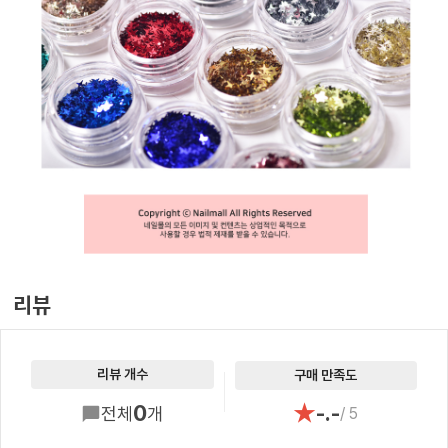
리뷰
리뷰 개수
구매 만족도
★
0
-.-
전체
개
/ 5