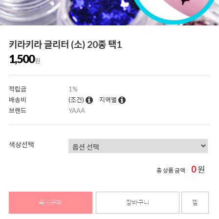
키라키라 글리터 (소) 20종 택1
1,500
원
적립금
1%
배송비
(조건)
지역별
브랜드
YAAA
색상선택
0
원
총 상품 금액
즉시구매
장바구니
찜