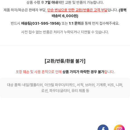
상품 수령 후
7일 이내
에만 교환 및 반품이 가능합니다.
제품 하자/파손은 판매자 부담,
단순 변심으로 인한 교환/반품은 고객 부담
입니다.
(왕복
배송비 6,000원)
반드시
배송팀(031-595-1956)
또는
1:1 문의
를 통해 먼저 접수해주세요.
사전 접수 없는 반품은 처리가 누락되거나 지연될 수 있습니다.
[교환/반품/환불 불가]
포장 훼손 및 사용 흔적으로 인해
상품 가치가 하락한 경우 불가
합니다.
대상 품목: 네일/젤폴리쉬, 아크릴 파우더/리퀴드, 서적, 브러쉬, 기계류, 비트, 니퍼,
로션, 파우더/글리터, 유리 제품 등