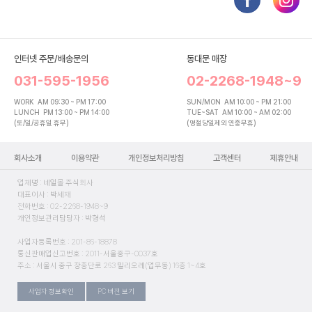
인터넷 주문/배송문의
동대문 매장
031-595-1956
02-2268-1948~9
WORK
AM 09:30 ~ PM 17:00
SUN/MON
AM 10:00 ~ PM 21:00
LUNCH
PM 13:00 ~ PM 14:00
TUE~SAT
AM 10:00 ~ AM 02:00
(토/일/공휴일 휴무)
(명절당일제외 연중무휴)
회사소개
이용약관
개인정보처리방침
고객센터
제휴안내
업체명 : 네일몰 주식회사
대표이사 : 박세재
전화번호 : 02-2268-1948~9
개인정보관리담당자 : 박형석
사업자등록번호 : 201-86-18878
통신판매업신고번호 : 2011-서울중구-0037호
주소 : 서울시 중구 장충단로 263 밀리오레(업무동) 16층 1~4호
사업자 정보확인
PC 버전 보기