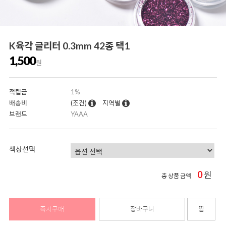
K육각 글리터 0.3mm 42종 택1
1,500
원
적립금
1%
배송비
(조건)
지역별
브랜드
YAAA
색상선택
0
원
총 상품 금액
즉시구매
장바구니
찜