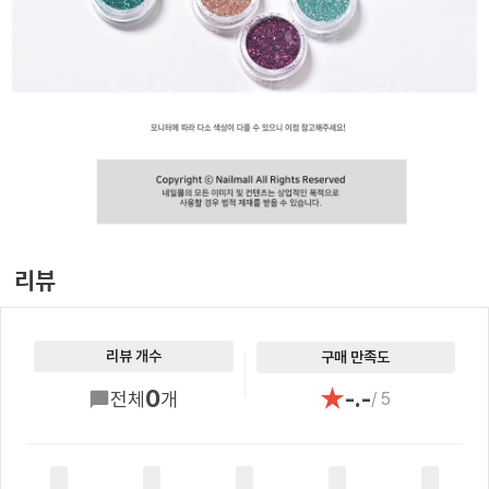
리뷰
리뷰 개수
구매 만족도
★
0
-.-
전체
개
/ 5