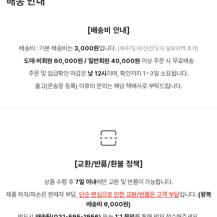
배송 안내
[배송비 안내]
배송비 : 기본 배송비는
3,000원
입니다.
(제주/도서/산간/오지 일부지역 추가)
도매·비회원 60,000원 / 일반회원 40,000원
이상 주문 시 무료배송
주문 및 입금확인 마감은
낮 12시
이며, 확인까지 1~3일 소요됩니다.
출고(운송장 등록) 이후의 문의는 해당 택배사로 부탁드립니다.
[교환/반품/환불 정책]
상품 수령 후
7일 이내
에만 교환 및 반품이 가능합니다.
제품 하자/파손은 판매자 부담,
단순 변심으로 인한 교환/반품은 고객 부담
입니다.
(왕복
배송비 6,000원)
반드시
배송팀(031-595-1956)
또는
1:1 문의
를 통해 먼저 접수해주세요.