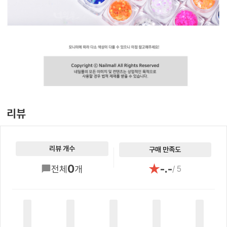
리뷰
리뷰 개수
구매 만족도
★
0
-.-
전체
개
/ 5