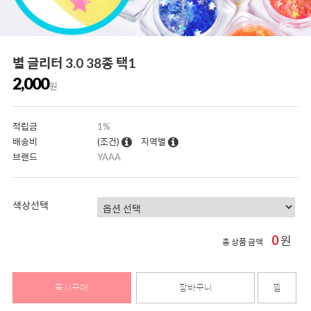
별 글리터 3.0 38종 택1
2,000
원
적립금
1%
배송비
(조건)
지역별
브랜드
YAAA
색상선택
0
원
총 상품 금액
즉시구매
장바구니
찜