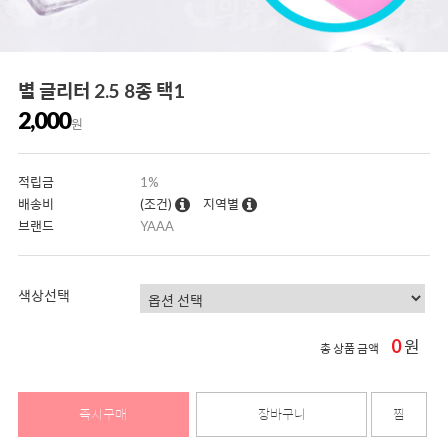
별 글리터 2.5 8종 택1
2,000
원
적립금
1%
배송비
(조건)
지역별
브랜드
YAAA
색상선택
0
원
총 상품 금액
즉시구매
장바구니
찜