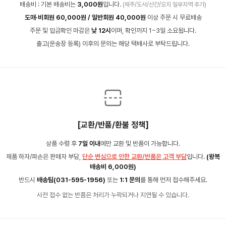
배송비 : 기본 배송비는
3,000원
입니다.
(제주/도서/산간/오지 일부지역 추가)
도매·비회원 60,000원 / 일반회원 40,000원
이상 주문 시 무료배송
주문 및 입금확인 마감은
낮 12시
이며, 확인까지 1~3일 소요됩니다.
출고(운송장 등록) 이후의 문의는 해당 택배사로 부탁드립니다.
[교환/반품/환불 정책]
상품 수령 후
7일 이내
에만 교환 및 반품이 가능합니다.
제품 하자/파손은 판매자 부담,
단순 변심으로 인한 교환/반품은 고객 부담
입니다.
(왕복
배송비 6,000원)
반드시
배송팀(031-595-1956)
또는
1:1 문의
를 통해 먼저 접수해주세요.
사전 접수 없는 반품은 처리가 누락되거나 지연될 수 있습니다.