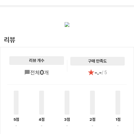
리뷰
리뷰 개수
구매 만족도
★
0
-.-
전체
개
/ 5
5점
4점
3점
2점
1점
-
-
-
-
-