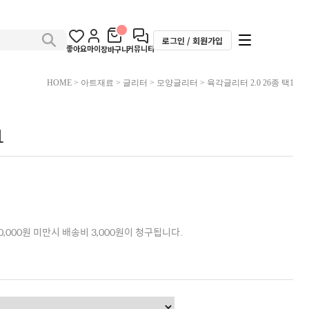
로그인 / 회원가입
좋아요
마이
커뮤니티
장바구니
HOME
>
아트재료
>
글리터
>
모양글리터
> 육각글리터 2.0 26종 택1
1
,000원 미만시 배송비 3,000원이 청구됩니다.