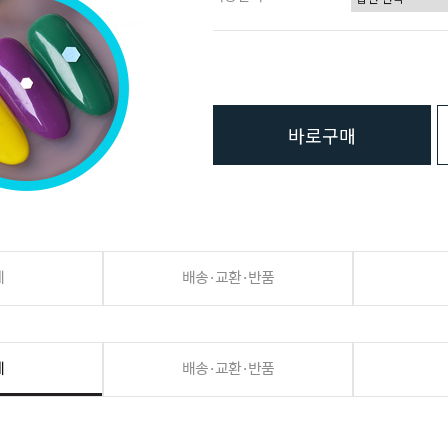
바로구매
세
배송·교환·반품
세
배송·교환·반품