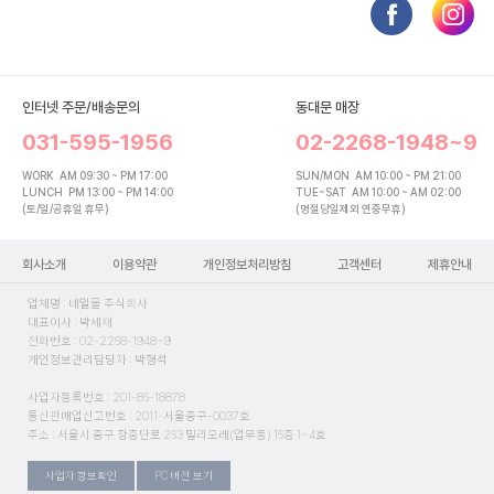
인터넷 주문/배송문의
동대문 매장
031-595-1956
02-2268-1948~9
WORK
AM 09:30 ~ PM 17:00
SUN/MON
AM 10:00 ~ PM 21:00
LUNCH
PM 13:00 ~ PM 14:00
TUE~SAT
AM 10:00 ~ AM 02:00
(토/일/공휴일 휴무)
(명절당일제외 연중무휴)
회사소개
이용약관
개인정보처리방침
고객센터
제휴안내
업체명 : 네일몰 주식회사
대표이사 : 박세재
전화번호 : 02-2268-1948~9
개인정보관리담당자 : 박형석
사업자등록번호 : 201-86-18878
통신판매업신고번호 : 2011-서울중구-0037호
주소 : 서울시 중구 장충단로 263 밀리오레(업무동) 16층 1~4호
사업자 정보확인
PC 버전 보기