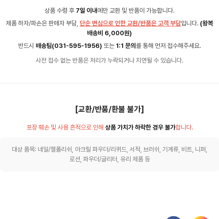
상품 수령 후
7일 이내
에만 교환 및 반품이 가능합니다.
제품 하자/파손은 판매자 부담,
단순 변심으로 인한 교환/반품은 고객 부담
입니다.
(왕복
배송비 6,000원)
반드시
배송팀(031-595-1956)
또는
1:1 문의
를 통해 먼저 접수해주세요.
사전 접수 없는 반품은 처리가 누락되거나 지연될 수 있습니다.
[교환/반품/환불 불가]
포장 훼손 및 사용 흔적으로 인해
상품 가치가 하락한 경우 불가
합니다.
대상 품목: 네일/젤폴리쉬, 아크릴 파우더/리퀴드, 서적, 브러쉬, 기계류, 비트, 니퍼,
로션, 파우더/글리터, 유리 제품 등