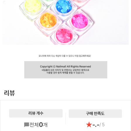
리뷰
리뷰 개수
구매 만족도
★
0
-.-
전체
개
/ 5