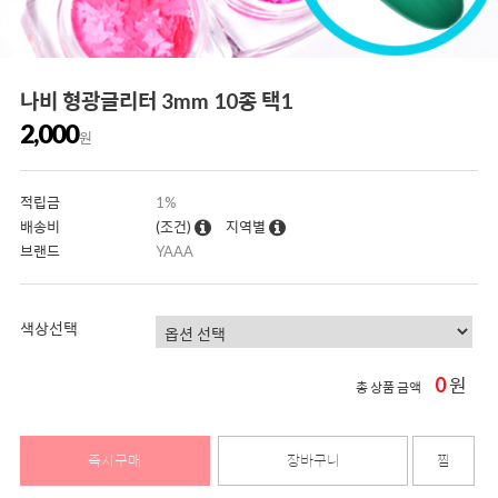
나비 형광글리터 3mm 10종 택1
2,000
원
적립금
1%
배송비
(조건)
지역별
브랜드
YAAA
색상선택
0
원
총 상품 금액
즉시구매
장바구니
찜