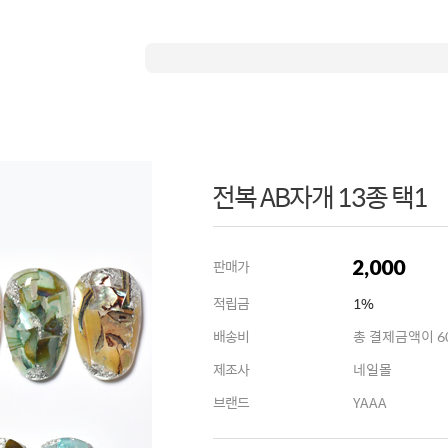
전복 AB자개 13종 택1
2,000
판매가
적립금
1%
배송비
총 결제금액이 60
제조사
네일몰
브랜드
YAAA