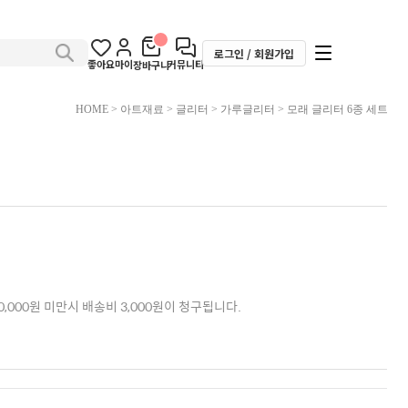
로그인 / 회원가입
좋아요
마이
커뮤니티
장바구니
HOME
>
아트재료
>
글리터
>
가루글리터
> 모래 글리터 6종 세트
,000원 미만시 배송비 3,000원이 청구됩니다.