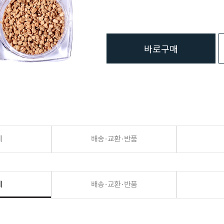
바로구매
세
배송·교환·반품
세
배송·교환·반품