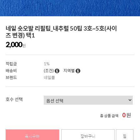
네일 숏오발 리필팁_내추럴 50팁 3호~5호(사이
즈 변경) 택1
2,000
원
적립금
1%
배송비
(조건)
지역별
브랜드
네일몰
호수 선택
0
원
총 상품 금액
즉시구매
장바구니
찜