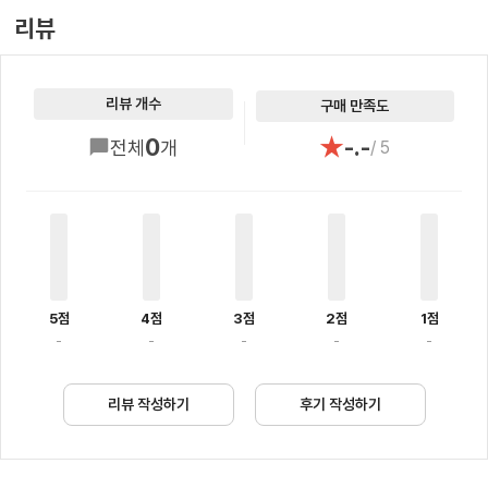
리뷰
리뷰 개수
구매 만족도
★
0
-.-
전체
개
/ 5
5점
4점
3점
2점
1점
-
-
-
-
-
리뷰 작성하기
후기 작성하기