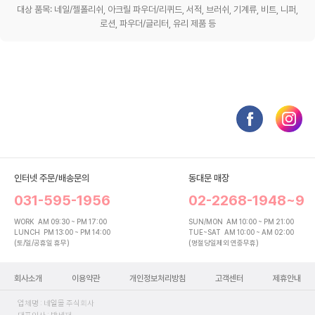
대상 품목: 네일/젤폴리쉬, 아크릴 파우더/리퀴드, 서적, 브러쉬, 기계류, 비트, 니퍼,
로션, 파우더/글리터, 유리 제품 등
인터넷 주문/배송문의
동대문 매장
031-595-1956
02-2268-1948~9
WORK
AM 09:30 ~ PM 17:00
SUN/MON
AM 10:00 ~ PM 21:00
LUNCH
PM 13:00 ~ PM 14:00
TUE~SAT
AM 10:00 ~ AM 02:00
(토/일/공휴일 휴무)
(명절당일제외 연중무휴)
회사소개
이용약관
개인정보처리방침
고객센터
제휴안내
업체명 : 네일몰 주식회사