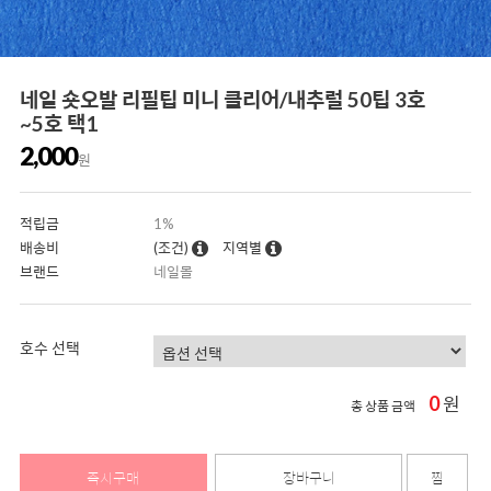
네일 숏오발 리필팁 미니 클리어/내추럴 50팁 3호
~5호 택1
2,000
원
적립금
1%
배송비
(조건)
지역별
브랜드
네일몰
호수 선택
0
원
총 상품 금액
즉시구매
장바구니
찜