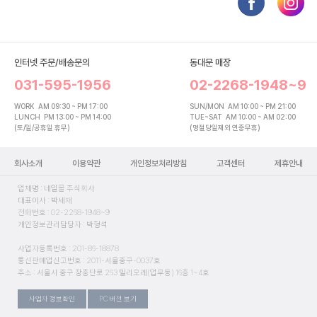
인터넷 주문/배송문의
동대문 매장
031-595-1956
02-2268-1948~9
WORK
AM 09:30 ~ PM 17:00
SUN/MON
AM 10:00 ~ PM 21:00
LUNCH
PM 13:00 ~ PM 14:00
TUE~SAT
AM 10:00 ~ AM 02:00
(토/일/공휴일 휴무)
(명절당일제외 연중무휴)
회사소개
이용약관
개인정보처리방침
고객센터
제휴안내
업체명 : 네일몰 주식회사
대표이사 : 박세재
전화번호 : 02-2268-1948~9
개인정보관리담당자 : 박형석
사업자등록번호 : 201-86-18878
통신판매업신고번호 : 2011-서울중구-0037호
주소 : 서울시 중구 장충단로 263 밀리오레(업무동) 16층 1~4호
사업자 정보확인
PC 버전 보기