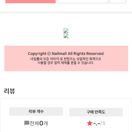
리뷰
리뷰 개수
구매 만족도
★
0
-.-
전체
개
/ 5