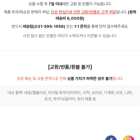
상품 수령 후
7일 이내
에만 교환 및 반품이 가능합니다.
제품 하자/파손은 판매자 부담,
단순 변심으로 인한 교환/반품은 고객 부담
입니다.
(왕복
배송비 6,000원)
반드시
배송팀(031-595-1956)
또는
1:1 문의
를 통해 먼저 접수해주세요.
사전 접수 없는 반품은 처리가 누락되거나 지연될 수 있습니다.
[교환/반품/환불 불가]
포장 훼손 및 사용 흔적으로 인해
상품 가치가 하락한 경우 불가
합니다.
대상 품목: 네일/젤폴리쉬, 아크릴 파우더/리퀴드, 서적, 브러쉬, 기계류, 비트, 니퍼,
로션, 파우더/글리터, 유리 제품 등