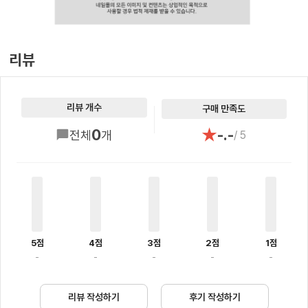
리뷰
리뷰 개수
구매 만족도
★
0
-.-
전체
개
/ 5
5점
4점
3점
2점
1점
-
-
-
-
-
리뷰 작성하기
후기 작성하기