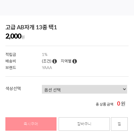
고급 AB자개 13종 택1
2,000
원
적립금
1%
배송비
(조건)
지역별
브랜드
YAAA
색상선택
0
원
총 상품 금액
즉시구매
장바구니
찜