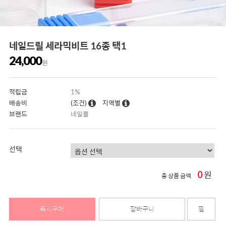
네일드릴 세라믹비트 16종 택1
24,000
원
적립금
1%
배송비
(조건)
지역별
브랜드
네일몰
선택
0
원
총 상품 금액
즉시구매
장바구니
찜