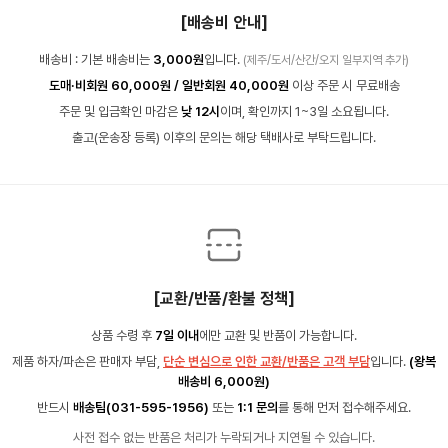
[배송비 안내]
배송비 : 기본 배송비는
3,000원
입니다.
(제주/도서/산간/오지 일부지역 추가)
도매·비회원 60,000원 / 일반회원 40,000원
이상 주문 시 무료배송
주문 및 입금확인 마감은
낮 12시
이며, 확인까지 1~3일 소요됩니다.
출고(운송장 등록) 이후의 문의는 해당 택배사로 부탁드립니다.
[교환/반품/환불 정책]
상품 수령 후
7일 이내
에만 교환 및 반품이 가능합니다.
제품 하자/파손은 판매자 부담,
단순 변심으로 인한 교환/반품은 고객 부담
입니다.
(왕복
배송비 6,000원)
반드시
배송팀(031-595-1956)
또는
1:1 문의
를 통해 먼저 접수해주세요.
사전 접수 없는 반품은 처리가 누락되거나 지연될 수 있습니다.