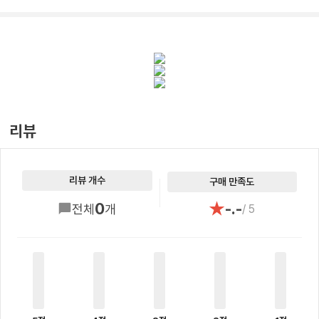
리뷰
리뷰 개수
구매 만족도
★
0
-.-
전체
개
/ 5