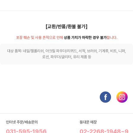
[교환/반품/환불 불가]
포장 훼손 및 사용 흔적으로 인해
상품 가치가 하락한 경우 불가
합니다.
대상 품목: 네일/젤폴리쉬, 아크릴 파우더/리퀴드, 서적, 브러쉬, 기계류, 비트, 니퍼,
로션, 파우더/글리터, 유리 제품 등
인터넷 주문/배송문의
동대문 매장
031-595-1956
02-2268-1948~9