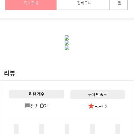
즉시구매
장바구니
찜
리뷰
리뷰 개수
구매 만족도
★
0
-.-
전체
개
/ 5