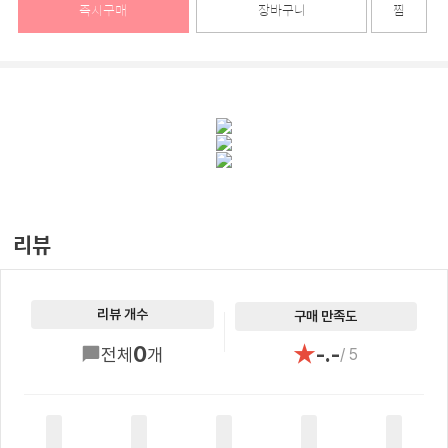
즉시구매
장바구니
찜
리뷰
리뷰 개수
구매 만족도
★
0
-.-
전체
개
/ 5