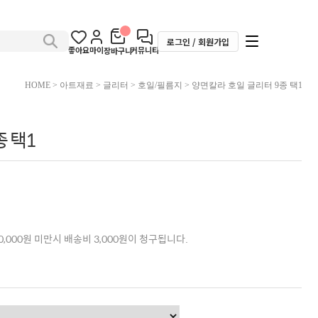
로그인 / 회원가입
좋아요
마이
커뮤니티
장바구니
HOME
>
아트재료
>
글리터
>
호일/필름지
> 양면칼라 호일 글리터 9종 택1
 택1
,000원 미만시 배송비 3,000원이 청구됩니다.