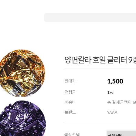
양면칼라 호일 글리터 9종
1,500
판매가
적립금
1%
배송비
총 결제금액이 60
브랜드
YAAA
색상선택