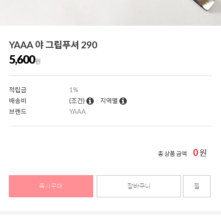
YAAA 야 그립푸셔 290
5,600
원
적립금
1%
배송비
(조건)
지역별
브랜드
YAAA
0
원
총 상품 금액
즉시구매
장바구니
찜