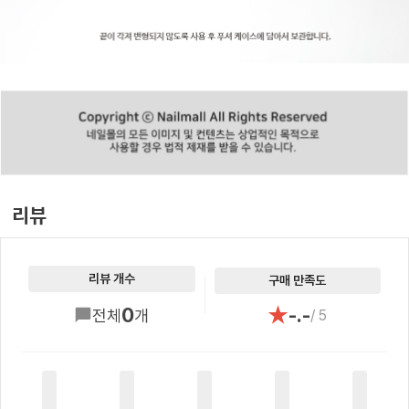
리뷰
리뷰 개수
구매 만족도
★
0
-.-
전체
개
/ 5