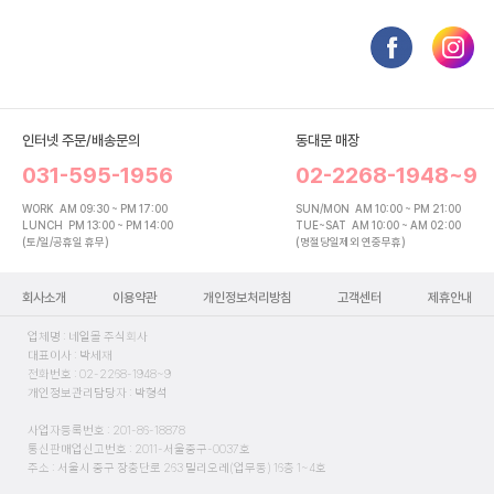
인터넷 주문/배송문의
동대문 매장
031-595-1956
02-2268-1948~9
WORK
AM 09:30 ~ PM 17:00
SUN/MON
AM 10:00 ~ PM 21:00
LUNCH
PM 13:00 ~ PM 14:00
TUE~SAT
AM 10:00 ~ AM 02:00
(토/일/공휴일 휴무)
(명절당일제외 연중무휴)
회사소개
이용약관
개인정보처리방침
고객센터
제휴안내
업체명 : 네일몰 주식회사
대표이사 : 박세재
전화번호 : 02-2268-1948~9
개인정보관리담당자 : 박형석
사업자등록번호 : 201-86-18878
통신판매업신고번호 : 2011-서울중구-0037호
주소 : 서울시 중구 장충단로 263 밀리오레(업무동) 16층 1~4호