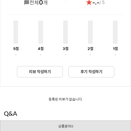
★
0
-.-
전체
개
/ 5
5점
4점
3점
2점
1점
-
-
-
-
-
리뷰 작성하기
후기 작성하기
등록된 리뷰가 없습니다.
Q&A
상품문의0