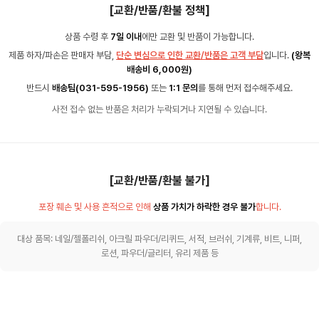
[교환/반품/환불 정책]
상품 수령 후
7일 이내
에만 교환 및 반품이 가능합니다.
제품 하자/파손은 판매자 부담,
단순 변심으로 인한 교환/반품은 고객 부담
입니다.
(왕복
배송비 6,000원)
반드시
배송팀(031-595-1956)
또는
1:1 문의
를 통해 먼저 접수해주세요.
사전 접수 없는 반품은 처리가 누락되거나 지연될 수 있습니다.
[교환/반품/환불 불가]
포장 훼손 및 사용 흔적으로 인해
상품 가치가 하락한 경우 불가
합니다.
대상 품목: 네일/젤폴리쉬, 아크릴 파우더/리퀴드, 서적, 브러쉬, 기계류, 비트, 니퍼,
로션, 파우더/글리터, 유리 제품 등