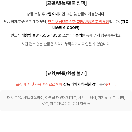
[교환/반품/환불 정책]
상품 수령 후
7일 이내
에만 교환 및 반품이 가능합니다.
제품 하자/파손은 판매자 부담,
단순 변심으로 인한 교환/반품은 고객 부담
입니다.
(왕복
배송비 6,000원)
반드시
배송팀(031-595-1956)
또는
1:1 문의
를 통해 먼저 접수해주세요.
사전 접수 없는 반품은 처리가 누락되거나 지연될 수 있습니다.
[교환/반품/환불 불가]
포장 훼손 및 사용 흔적으로 인해
상품 가치가 하락한 경우 불가
합니다.
대상 품목: 네일/젤폴리쉬, 아크릴 파우더/리퀴드, 서적, 브러쉬, 기계류, 비트, 니퍼,
로션, 파우더/글리터, 유리 제품 등