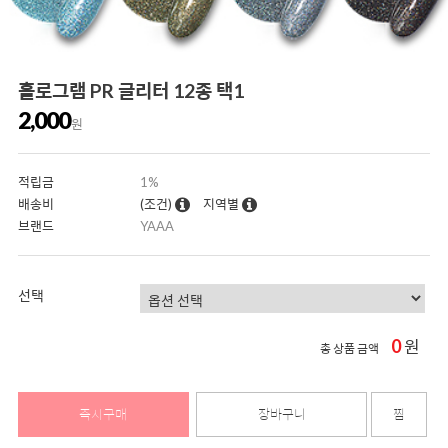
홀로그램 PR 글리터 12종 택1
2,000
원
적립금
1%
배송비
(조건)
지역별
브랜드
YAAA
선택
0
원
총 상품 금액
즉시구매
장바구니
찜