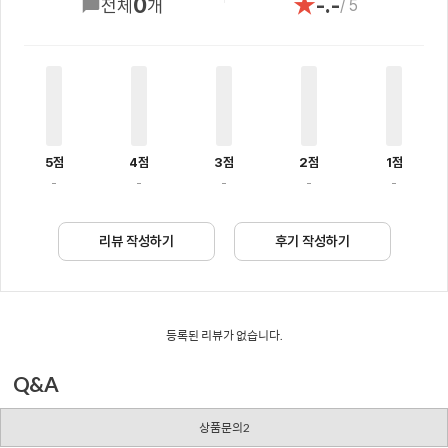
★
0
-.-
전체
개
/ 5
5점
4점
3점
2점
1점
-
-
-
-
-
리뷰 작성하기
후기 작성하기
등록된 리뷰가 없습니다.
Q&A
상품문의2