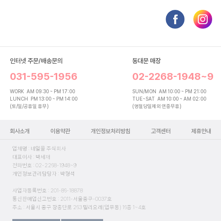
인터넷 주문/배송문의
동대문 매장
031-595-1956
02-2268-1948~9
WORK
AM 09:30 ~ PM 17:00
SUN/MON
AM 10:00 ~ PM 21:00
LUNCH
PM 13:00 ~ PM 14:00
TUE~SAT
AM 10:00 ~ AM 02:00
(토/일/공휴일 휴무)
(명절당일제외 연중무휴)
회사소개
이용약관
개인정보처리방침
고객센터
제휴안내
업체명 : 네일몰 주식회사
대표이사 : 박세재
전화번호 : 02-2268-1948~9
개인정보관리담당자 : 박형석
사업자등록번호 : 201-86-18878
통신판매업신고번호 : 2011-서울중구-0037호
주소 : 서울시 중구 장충단로 263 밀리오레(업무동) 16층 1~4호