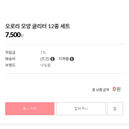
오로라 모양 글리터 12종 세트
7,500
원
적립금
1%
배송비
(조건)
지역별
브랜드
네일몰
0
원
총 상품 금액
즉시구매
장바구니
찜