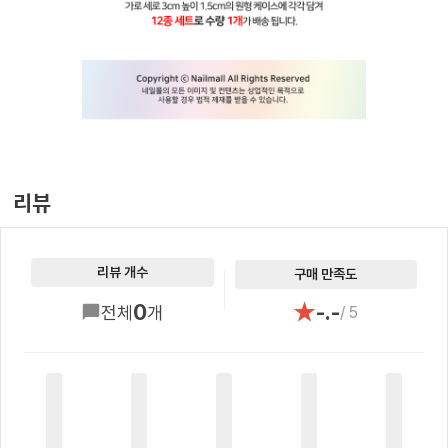
리뷰
리뷰 개수
구매 만족도
★
0
-.-
전체
개
/ 5