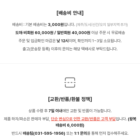
[배송비 안내]
배송비 : 기본 배송비는
3,000원
입니다.
(제주/도서/산간/오지 일부지역 추가)
도매·비회원 60,000원 / 일반회원 40,000원
이상 주문 시 무료배송
주문 및 입금확인 마감은
낮 12시
이며, 확인까지 1~3일 소요됩니다.
출고(운송장 등록) 이후의 문의는 해당 택배사로 부탁드립니다.
[교환/반품/환불 정책]
상품 수령 후
7일 이내
에만 교환 및 반품이 가능합니다.
제품 하자/파손은 판매자 부담,
단순 변심으로 인한 교환/반품은 고객 부담
입니다.
(왕복
배송비 6,000원)
반드시
배송팀(031-595-1956)
또는
1:1 문의
를 통해 먼저 접수해주세요.