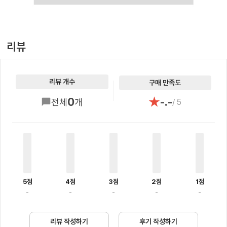
리뷰
리뷰 개수
구매 만족도
★
0
-.-
전체
개
/ 5
5점
4점
3점
2점
1점
-
-
-
-
-
리뷰 작성하기
후기 작성하기