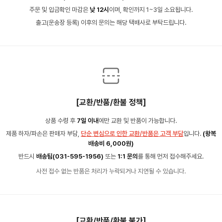
주문 및 입금확인 마감은
낮 12시
이며, 확인까지 1~3일 소요됩니다.
출고(운송장 등록) 이후의 문의는 해당 택배사로 부탁드립니다.
[교환/반품/환불 정책]
상품 수령 후
7일 이내
에만 교환 및 반품이 가능합니다.
제품 하자/파손은 판매자 부담,
단순 변심으로 인한 교환/반품은 고객 부담
입니다.
(왕복
배송비 6,000원)
반드시
배송팀(031-595-1956)
또는
1:1 문의
를 통해 먼저 접수해주세요.
사전 접수 없는 반품은 처리가 누락되거나 지연될 수 있습니다.
[교환/반품/환불 불가]