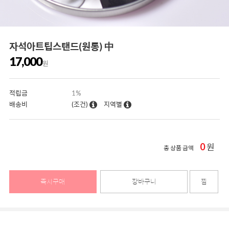
자석아트팁스탠드(원통) 中
17,000
원
적립금
1%
배송비
(조건)
지역별
0
원
총 상품 금액
즉시구매
장바구니
찜