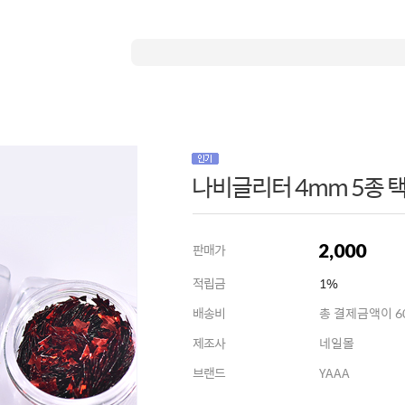
나비글리터 4mm 5종 택
2,000
판매가
적립금
1%
배송비
총 결제금액이 60
제조사
네일몰
브랜드
YAAA