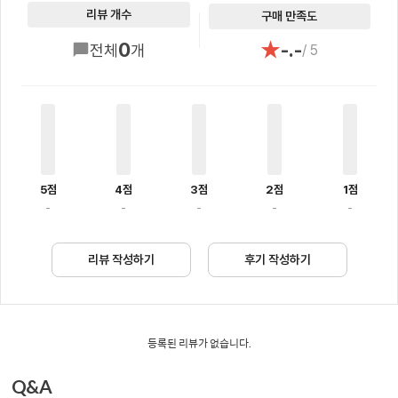
리뷰 개수
구매 만족도
★
0
-.-
전체
개
/ 5
5점
4점
3점
2점
1점
-
-
-
-
-
리뷰 작성하기
후기 작성하기
등록된 리뷰가 없습니다.
Q&A