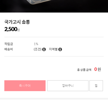
국가고시 솜통
2,500
원
적립금
1%
배송비
(조건)
지역별
0
원
총 상품 금액
즉시구매
장바구니
찜