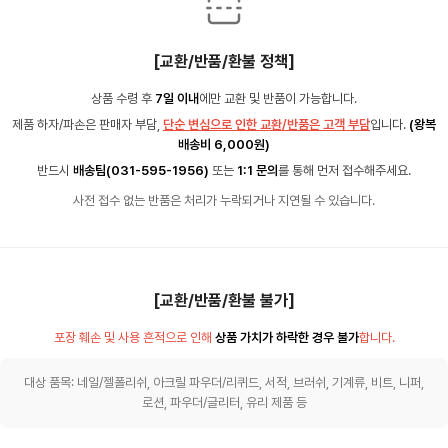
[교환/반품/환불 정책]
상품 수령 후
7일 이내
에만 교환 및 반품이 가능합니다.
제품 하자/파손은 판매자 부담,
단순 변심으로 인한 교환/반품은 고객 부담
입니다.
(왕복
배송비 6,000원)
반드시
배송팀(031-595-1956)
또는
1:1 문의
를 통해 먼저 접수해주세요.
사전 접수 없는 반품은 처리가 누락되거나 지연될 수 있습니다.
[교환/반품/환불 불가]
포장 훼손 및 사용 흔적으로 인해
상품 가치가 하락한 경우 불가
합니다.
대상 품목: 네일/젤폴리쉬, 아크릴 파우더/리퀴드, 서적, 브러쉬, 기계류, 비트, 니퍼,
로션, 파우더/글리터, 유리 제품 등