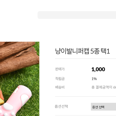
냥이발니퍼캡 5종 택1
1,000
판매가
적립금
1%
배송비
총 결제금액이 60
옵션선택