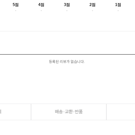
5점
4점
3점
2점
1점
-
-
-
-
-
등록된 리뷰가 없습니다.
세
배송·교환·반품