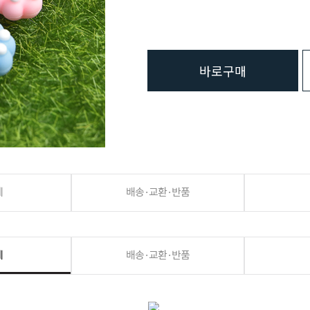
바로구매
세
배송·교환·반품
세
배송·교환·반품