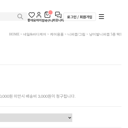
로그인 / 회원가입
좋아요
마이
커뮤니티
장바구니
HOME
>
네일&바디케어
>
케어용품
>
니퍼캡/그립
> 냥이발니퍼캡 5종 택1
,000원 미만시 배송비 3,000원이 청구됩니다.