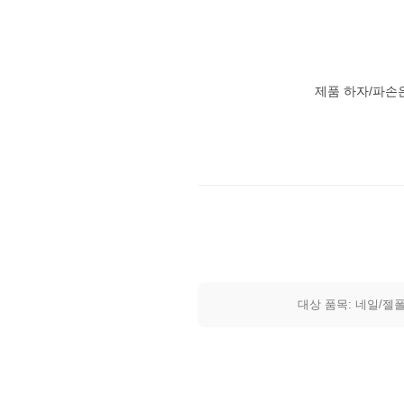
제품 하자/파손
대상 품목: 네일/젤폴