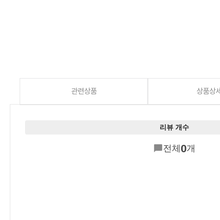
관련상품
상품상
리뷰 개수
0
전체
개