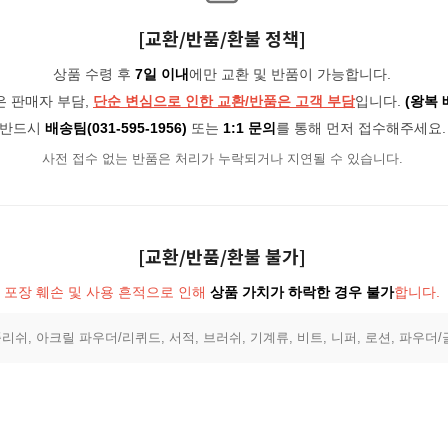
[교환/반품/환불 정책]
상품 수령 후
7일 이내
에만 교환 및 반품이 가능합니다.
은 판매자 부담,
단순 변심으로 인한 교환/반품은 고객 부담
입니다.
(왕복 
반드시
배송팀(031-595-1956)
또는
1:1 문의
를 통해 먼저 접수해주세요.
사전 접수 없는 반품은 처리가 누락되거나 지연될 수 있습니다.
[교환/반품/환불 불가]
포장 훼손 및 사용 흔적으로 인해
상품 가치가 하락한 경우 불가
합니다.
리쉬, 아크릴 파우더/리퀴드, 서적, 브러쉬, 기계류, 비트, 니퍼, 로션, 파우더/