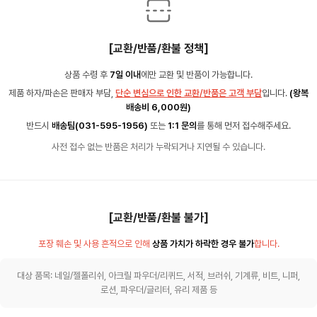
[교환/반품/환불 정책]
상품 수령 후
7일 이내
에만 교환 및 반품이 가능합니다.
제품 하자/파손은 판매자 부담,
단순 변심으로 인한 교환/반품은 고객 부담
입니다.
(왕복
배송비 6,000원)
반드시
배송팀(031-595-1956)
또는
1:1 문의
를 통해 먼저 접수해주세요.
사전 접수 없는 반품은 처리가 누락되거나 지연될 수 있습니다.
[교환/반품/환불 불가]
포장 훼손 및 사용 흔적으로 인해
상품 가치가 하락한 경우 불가
합니다.
대상 품목: 네일/젤폴리쉬, 아크릴 파우더/리퀴드, 서적, 브러쉬, 기계류, 비트, 니퍼,
로션, 파우더/글리터, 유리 제품 등