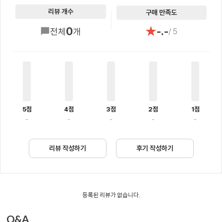
리뷰 개수
구매 만족도
★
0
-.-
전체
개
/ 5
5점
4점
3점
2점
1점
-
-
-
-
-
리뷰 작성하기
후기 작성하기
등록된 리뷰가 없습니다.
Q&A