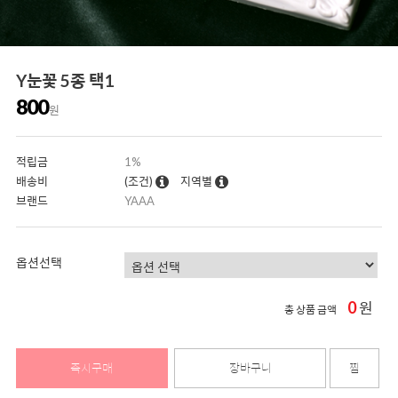
Y눈꽃 5종 택1
800
원
적립금
1%
배송비
(조건)
지역별
브랜드
YAAA
옵션선택
0
원
총 상품 금액
즉시구매
장바구니
찜