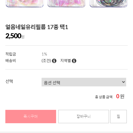
얼음네일유리필름 17종 택1
2,500
원
적립금
1%
배송비
(조건)
지역별
선택
0
원
총 상품 금액
즉시구매
장바구니
찜