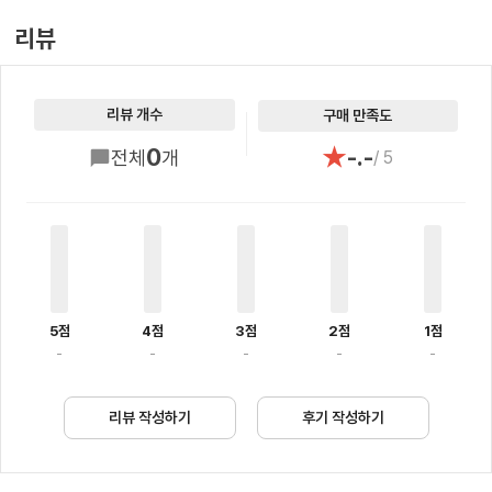
리뷰
리뷰 개수
구매 만족도
★
0
-.-
전체
개
/ 5
5점
4점
3점
2점
1점
-
-
-
-
-
리뷰 작성하기
후기 작성하기