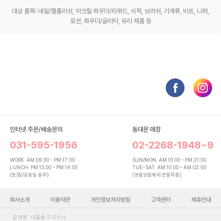
대상 품목: 네일/젤폴리쉬, 아크릴 파우더/리퀴드, 서적, 브러쉬, 기계류, 비트, 니퍼,
로션, 파우더/글리터, 유리 제품 등
인터넷 주문/배송문의
동대문 매장
031-595-1956
02-2268-1948~9
WORK
AM 09:30 ~ PM 17:00
SUN/MON
AM 10:00 ~ PM 21:00
LUNCH
PM 13:00 ~ PM 14:00
TUE~SAT
AM 10:00 ~ AM 02:00
(토/일/공휴일 휴무)
(명절당일제외 연중무휴)
회사소개
이용약관
개인정보처리방침
고객센터
제휴안내
업체명 : 네일몰 주식회사