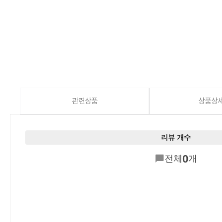
관련상품
상품상
리뷰 개수
0
전체
개