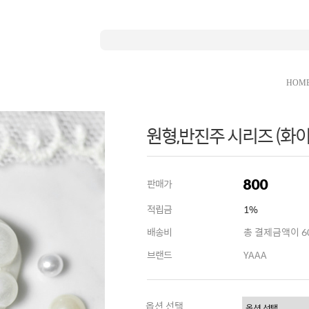
HOM
원형,반진주 시리즈 (화이
800
판매가
적립금
1%
배송비
총 결제금액이 60
브랜드
YAAA
옵션 선택