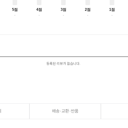
5점
4점
3점
2점
1점
-
-
-
-
-
등록된 리뷰가 없습니다.
세
배송·교환·반품