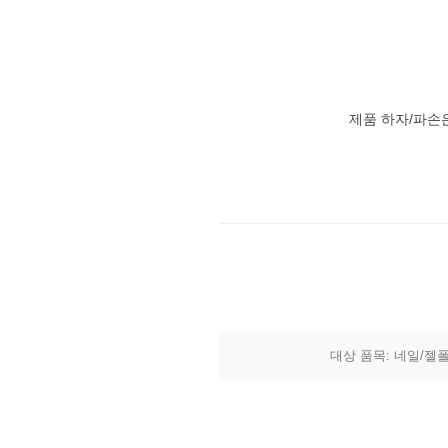
제품 하자/파손
대상 품목: 네일/젤폴