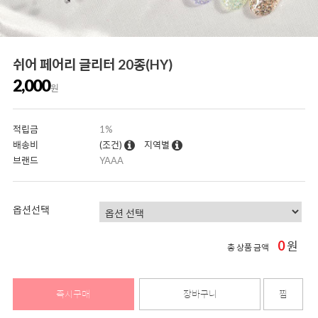
쉬어 페어리 글리터 20종(HY)
2,000
원
적립금
1%
배송비
(조건)
지역별
브랜드
YAAA
옵션선택
0
원
총 상품 금액
즉시구매
장바구니
찜