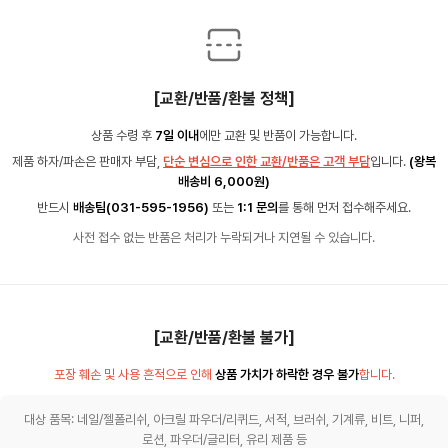
[교환/반품/환불 정책]
상품 수령 후
7일 이내
에만 교환 및 반품이 가능합니다.
제품 하자/파손은 판매자 부담,
단순 변심으로 인한 교환/반품은 고객 부담
입니다.
(왕복
배송비 6,000원)
반드시
배송팀(031-595-1956)
또는
1:1 문의
를 통해 먼저 접수해주세요.
사전 접수 없는 반품은 처리가 누락되거나 지연될 수 있습니다.
[교환/반품/환불 불가]
포장 훼손 및 사용 흔적으로 인해
상품 가치가 하락한 경우 불가
합니다.
대상 품목: 네일/젤폴리쉬, 아크릴 파우더/리퀴드, 서적, 브러쉬, 기계류, 비트, 니퍼,
로션, 파우더/글리터, 유리 제품 등