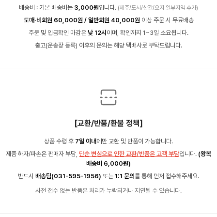
배송비 : 기본 배송비는
3,000원
입니다.
(제주/도서/산간/오지 일부지역 추가)
도매·비회원 60,000원 / 일반회원 40,000원
이상 주문 시 무료배송
주문 및 입금확인 마감은
낮 12시
이며, 확인까지 1~3일 소요됩니다.
출고(운송장 등록) 이후의 문의는 해당 택배사로 부탁드립니다.
[교환/반품/환불 정책]
상품 수령 후
7일 이내
에만 교환 및 반품이 가능합니다.
제품 하자/파손은 판매자 부담,
단순 변심으로 인한 교환/반품은 고객 부담
입니다.
(왕복
배송비 6,000원)
반드시
배송팀(031-595-1956)
또는
1:1 문의
를 통해 먼저 접수해주세요.
사전 접수 없는 반품은 처리가 누락되거나 지연될 수 있습니다.