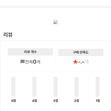
리뷰
리뷰 개수
구매 만족도
★
0
-.-
전체
개
/ 5
5점
4점
3점
2점
1점
-
-
-
-
-