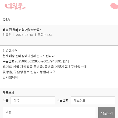
Q&A
배송 전 컬러 변경 가능할까요?
임유진
|
2025-06-16
|
조회수 161
안녕하세요
현재 배송 준비 상태이길래 문의 드립니다
주문번호
20250615022855-20017943891 인데
요거트 네일 자석젤을 꽃방울, 물방울 이렇게 2개 구매했는데
꽃방울, 구슬방울로 변경가능할까요?!
감사합니다
댓글쓰기
이름
비밀번호
댓글쓰기