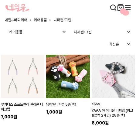
네일&바디케어
케어용품
니퍼캡/그립
YAAA
루카너스 소프트컬러 실리콘 니
냥이발니퍼캡 5종 택1
퍼그립
YAAA 야 이니셜 니퍼캡 (핑크
1,000원
&블랙 2개입) 28종 택1
7,000원
8,000원