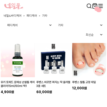
네일&바디케어
패디케어
기타
유키 토메드 문제성 손발톱 케어
루벤스 바르면 펴지는 딱 올려젤
루벤스 발톱 교정 테잎
클리어15ml/60ml 택1
3종 세트
12,000원
4,900원
60,000원