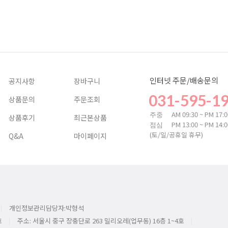
인터넷 주문/배송문의
공지사항
장바구니
031-595-1
상품문의
주문조회
AM 09:30 ~ PM 17:
주중
상품후기
최근본상품
PM 13:00 ~ PM 14:
점심
(토/일/공휴일 휴무)
Q&A
마이페이지
개인정보관리담당자:박형석
호
주소: 서울시 중구 장충단로 263 밀리오레(업무동) 16층 1~4호