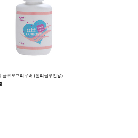
 야 글루오프리무버 (젤리글루전용)
원