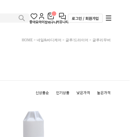
로그인 / 회원가입
좋아요
마이
커뮤니티
장바구니
HOME
>
네일&바디케어
>
글루/드라이어
>
글루리무버
신상품순
인기상품
낮은가격
높은가격