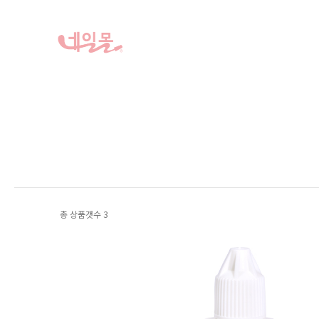
총 상품갯수
3