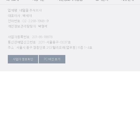
업체명 : 네일몰 주식회사
대표이사 : 박세재
전화번호 : 02-2268-1948~9
개인정보관리담당자 : 박형석
사업자등록번호 : 201-86-18878
통신판매업신고번호 : 2011-서울중구-0037호
주소 : 서울시 중구 장충단로 263 밀리오레(업무동) 16층 1~4호
사업자 정보확인
PC 버전 보기