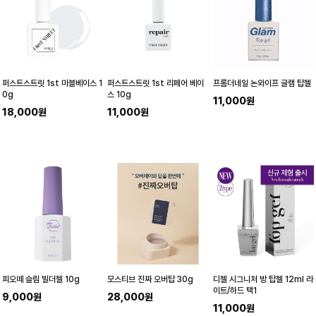
퍼스트스트릿 1st 마블베이스 1
퍼스트스트릿 1st 리페어 베이
프롬더네일 논와이프 글램 탑젤
0g
스 10g
11,000원
18,000원
11,000원
피오떼 슬림 빌더젤 10g
모스티브 진짜 오버탑 30g
디젤 시그니처 방 탑젤 12ml 라
이트/하드 택1
9,000원
28,000원
11,000원