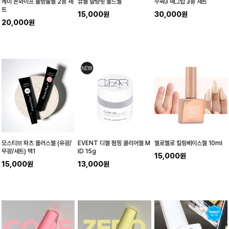
케미 논와이프 물방울젤 2종 세
뷰젤 말랑핏 몰드젤
수짜3 매그탑 3종 세트
트
15,000원
30,000원
20,000원
모스티브 파츠 플러스젤 (유광/
EVENT 디젤 펌핑 클리어젤 M
젤로젤로 킬링베이스젤 10ml
무광/세트) 택1
ID 15g
15,000원
15,000원
13,000원