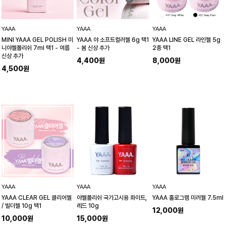
YAAA
YAAA
YAAA
MINI YAAA GEL POLISH 미
YAAA 야 소프트컬러젤 6g 택1
YAAA LINE GEL 라인젤 5g
니야젤폴리쉬 7ml 택1 - 여름
- 봄 신상 추가
2종 택1
신상 추가
4,400원
8,000원
4,500원
YAAA
YAAA
YAAA
YAAA CLEAR GEL 클리어젤
야젤폴리쉬 국가고시용 화이트,
YAAA 홀로그램 미러젤 7.5ml
/ 빌더젤 10g 택1
레드 10g
12,000원
10,000원
15,000원