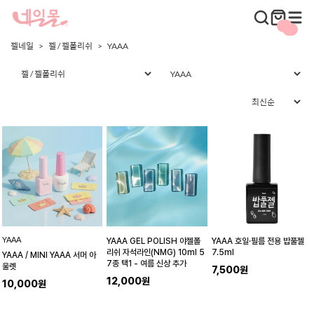
젤네일
젤 / 젤폴리쉬
YAAA
YAAA
YAAA GEL POLISH 야젤폴
YAAA 호일·필름 전용 밥풀젤
리쉬 자석라인(NMG) 10ml 5
7.5ml
YAAA / MINI YAAA 서머 아
7종 택1 - 여름 신상 추가
울렛
7,500원
12,000원
10,000원